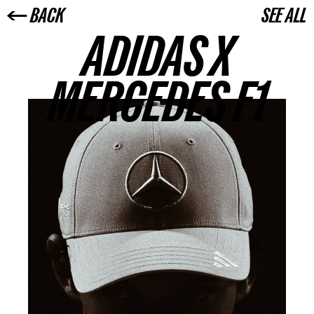
← BACK
SEE ALL
ADIDAS X
MERCEDES F1